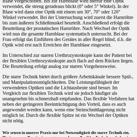
Blase vorgeschoben. Bis zur Harnblase wird hierfür eine Optik
verwendet, die streng geradeaus blickt (0° oder 5° Winkel). In der
Blase wird dann eine Optik mit einem um 30°, 70° oder 120°
Winkel verwendet. Bei der Untersuchung wird zuerst die Harnröhre
bis zum äußeren Schließmuskel beurteilt. Anschließend erfolgt die
Beurteilung der prostatischen Harnröhre. Nach Wechsel der Optik
wird nun die gesamte Harnblase systematisch untersucht. Bei der
Frau erfolgt das Einführen des Gerätes in aller Regel blind, d.h. die
Optik wird erst nach Erreichen der Harnblase eingesetzt.
Im Unterschied zur starren Urethrozystoskopie kann der Patient bei
der flexiblen Urethrozystoskopie auch flach auf dem Rücken liegen.
Die Beurteilung erfolgt analog zur starren Vorgehensweise.
Die starre Technik bietet durch größere Arbeitskänale bessere Spül-,
und Manipulationsmöglichkeiten. Die Leistungsfähigkeit der
verwendeten Optiken und die Lichtausbeute sind besser. Im
Vergleich zur flexiblen Technik wird sie jedoch häufiger als
unangenehm bis schmerzhaft empfunden. Das flexible Verfahren hat
neben der geringeren Beeinträchtigung den Vorteil, dass es auch
angewendet werden kann, wenn eine Steinschnittlagerung nicht
möglich ist. Durch die flexible Spitze ist ein Wechsel der Optiken
nicht nötig.
Wir setzen in unserer Praxis nur bei Notwendigkeit die starre Technik ein.