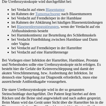
Die Urethrozystoskopie wird durchgeführt bei:
bei Verdacht auf einen
Blasentumor
im Rahmen der
Tumornachsorge
nach Blasentumoren
bei Verdacht auf Fremdkörper in der Harnblase
im Rahmen der Abklärung bei häufigen Blasenentzündungen
bei
Blasenentleerungsstörungen
, wenn der Verdacht auf ein
Abflusshindernis besteht
bei Harninkontinenz zur Beurteilung des Schließmuskels
bei Verdacht Fistelbildung zwischen Harnblase und Darm
oder Vagina
bei Verdacht auf Fremdkörper in der Harnröhre
bei Verdacht auf eine Harnröhrenenge
Bei Vorliegen einer Infektion der Harnröhre, Harnblase, Prostata
und Nebenhoden sollte eine Urethrozystoskopie nicht erfolgen. Es
besteht hier die Gefahr der Keimverschleppung und damit der
akuten Verschlimmerung, bzw. Ausbreitung der Infektion. Ist
dennoch eine Spiegelung zur Diagnostik erforderlich, muss eine
ausreichende Antibiotikagabe vorausgehen.
Die starre Urethrozystoskopie wird in der so genannten
Steinschnittlage durchgeführt. Der Patient liegt hierbei auf dem
Rücken und die Beine sind angewinkelt und nach außen gespreizt.
Beim Mann wird das Gerät unter Sicht über die Harnröhre bis in die