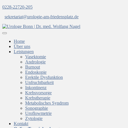
0228-22720-205
sekretariat@urologie-am-friedensplatz.de
Home
Über uns
Leistungen
Vasektomie
Andrologie
Burnout
Endoskopie
Erektile Dysfunktion
Unfruchtbarkeit
Inkontinenz
Krebsvorsorge
Krebstherapie
Metabolisches Syndrom
Sonographie
Uroflowmetrie
Zytologie
Kontakt