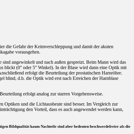
 hier die Gefahr der Keimverschleppung und damit der akuten
tikagabe vorausgehen.
ine sind angewinkelt und nach außen gespreizt. Beim Mann wird das
s blickt (0° oder 5° Winkel). In der Blase wird dann eine Optik mit
schließend erfolgt die Beurteilung der prostatischen Harnröhre.
l blind, d.h. die Optik wird erst nach Erreichen der Harnblase
Beurteilung erfolgt analog zur starren Vorgehensweise.
en Optiken und die Lichtausbeute sind besser. Im Vergleich zur
einträchtigung den Vorteil, dass es auch angewendet werden kann,
tigen Bildqualität kaum Nachteile sind aber bedeuten beschwerdefreier als die