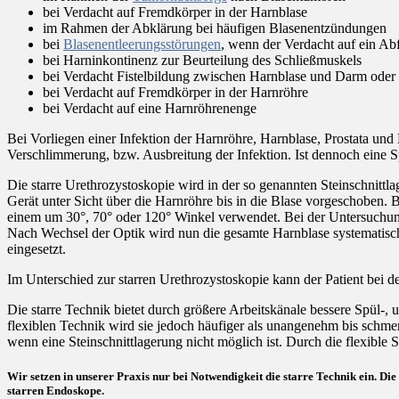
bei Verdacht auf Fremdkörper in der Harnblase
im Rahmen der Abklärung bei häufigen Blasenentzündungen
bei
Blasenentleerungsstörungen
, wenn der Verdacht auf ein Abf
bei Harninkontinenz zur Beurteilung des Schließmuskels
bei Verdacht Fistelbildung zwischen Harnblase und Darm oder
bei Verdacht auf Fremdkörper in der Harnröhre
bei Verdacht auf eine Harnröhrenenge
Bei Vorliegen einer Infektion der Harnröhre, Harnblase, Prostata und
Verschlimmerung, bzw. Ausbreitung der Infektion. Ist dennoch eine S
Die starre Urethrozystoskopie wird in der so genannten Steinschnitt
Gerät unter Sicht über die Harnröhre bis in die Blase vorgeschoben. B
einem um 30°, 70° oder 120° Winkel verwendet. Bei der Untersuchung 
Nach Wechsel der Optik wird nun die gesamte Harnblase systematisch u
eingesetzt.
Im Unterschied zur starren Urethrozystoskopie kann der Patient bei d
Die starre Technik bietet durch größere Arbeitskänale bessere Spül-,
flexiblen Technik wird sie jedoch häufiger als unangenehm bis schme
wenn eine Steinschnittlagerung nicht möglich ist. Durch die flexible S
Wir setzen in unserer Praxis nur bei Notwendigkeit die starre Technik ein. Di
starren Endoskope.