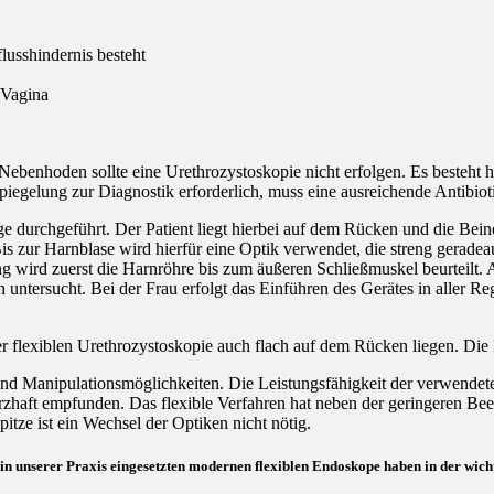
lusshindernis besteht
 Vagina
 Nebenhoden sollte eine Urethrozystoskopie nicht erfolgen. Es besteht
piegelung zur Diagnostik erforderlich, muss eine ausreichende Antibio
lage durchgeführt. Der Patient liegt hierbei auf dem Rücken und die Be
is zur Harnblase wird hierfür eine Optik verwendet, die streng geradeau
wird zuerst die Harnröhre bis zum äußeren Schließmuskel beurteilt. An
ntersucht. Bei der Frau erfolgt das Einführen des Gerätes in aller Rege
er flexiblen Urethrozystoskopie auch flach auf dem Rücken liegen. Die 
 und Manipulationsmöglichkeiten. Die Leistungsfähigkeit der verwendet
rzhaft empfunden. Das flexible Verfahren hat neben der geringeren Be
pitze ist ein Wechsel der Optiken nicht nötig.
e in unserer Praxis eingesetzten modernen flexiblen Endoskope haben in der wich