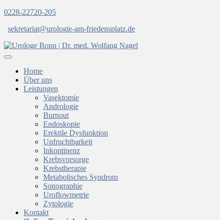
0228-22720-205
sekretariat@urologie-am-friedensplatz.de
Home
Über uns
Leistungen
Vasektomie
Andrologie
Burnout
Endoskopie
Erektile Dysfunktion
Unfruchtbarkeit
Inkontinenz
Krebsvorsorge
Krebstherapie
Metabolisches Syndrom
Sonographie
Uroflowmetrie
Zytologie
Kontakt